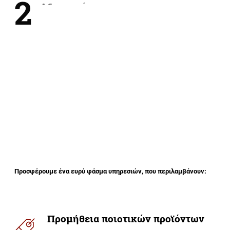
2
Δεσμευόμαστε στην παροχή αξιόπιστων και συνεπών
υπηρεσιών, δημιουργώντας σχέσεις εμπιστοσύνης με τους
πελάτες μας.
Προσφέρουμε ένα ευρύ φάσμα υπηρεσιών, που περιλαμβάνουν:
Προμήθεια
ποιοτικών
προϊόντων